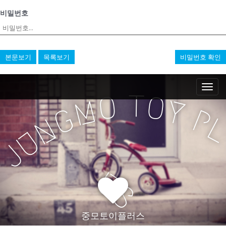
비밀번호
본문보기
목록보기
비밀번호 확인
M
S
k
a
T
O
O
M
Y
i
i
G
P
p
n
N
t
m
U
o
e
J
c
n
o
n
u
U
t
S
e
n
t
중모토이플러스