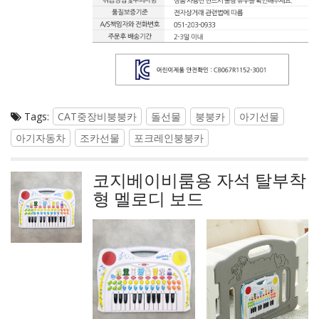
Tags:
CAT중장비붕붕카
돌선물
붕붕카
아기선물
아기자동차
조카선물
포크레인붕붕카
코지베이비룸용 자석 탈부착
형 멜로디 보드