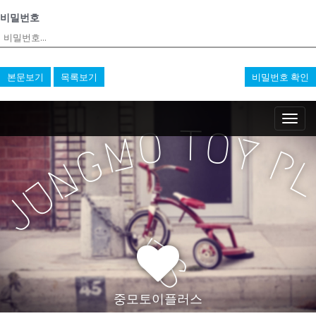
비밀번호
본문보기
목록보기
비밀번호 확인
M
S
k
a
T
O
O
M
Y
i
i
G
P
p
n
N
t
m
U
o
e
J
c
n
o
n
u
U
t
S
e
n
t
중모토이플러스