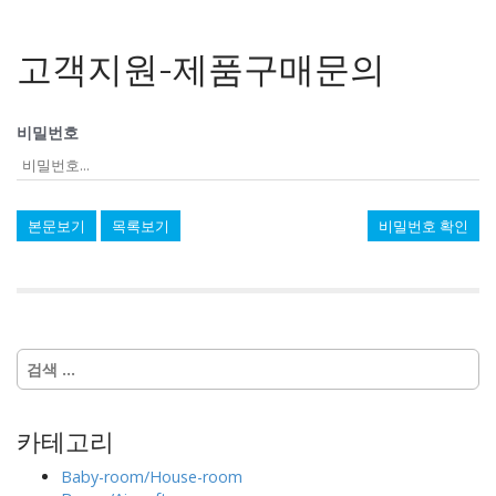
고객지원-제품구매문의
비밀번호
본문보기
목록보기
비밀번호 확인
다
음
검
색
카테고리
:
Baby-room/House-room