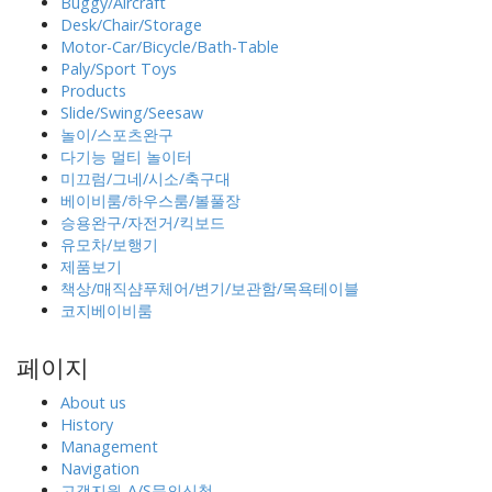
Buggy/Aircraft
Desk/Chair/Storage
Motor-Car/Bicycle/Bath-Table
Paly/Sport Toys
Products
Slide/Swing/Seesaw
놀이/스포츠완구
다기능 멀티 놀이터
미끄럼/그네/시소/축구대
베이비룸/하우스룸/볼풀장
승용완구/자전거/킥보드
유모차/보행기
제품보기
책상/매직샴푸체어/변기/보관함/목욕테이블
코지베이비룸
페이지
About us
History
Management
Navigation
고객지원-A/S문의신청