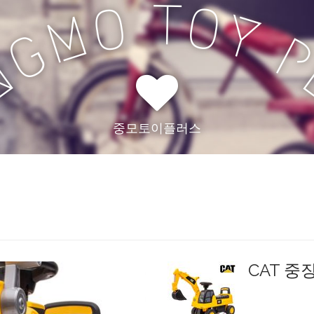
T
O
O
Y
M
G
N
중모토이플러스
CAT 중