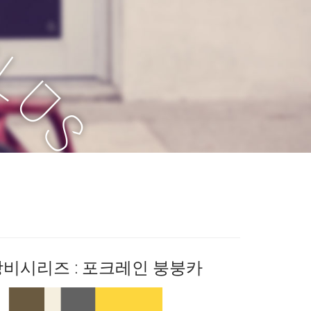
P
L
U
S
장비시리즈 : 포크레인 붕붕카