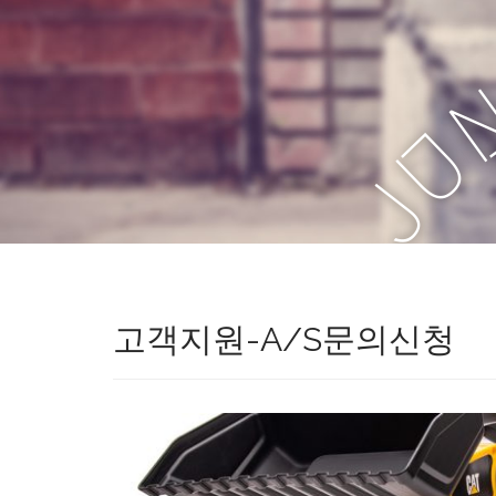
U
J
고객지원-A/S문의신청