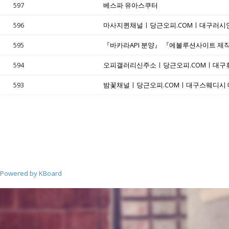
597
베스파 유아스쿠터
596
마사지퀸채널ㅣ당근오피.COMㅣ대구러시안
595
594
오피갤러리신주소ㅣ당근오피.COMㅣ대구
593
밤꽃채널ㅣ당근오피.COMㅣ대구스웨디시
Powered by KBoard