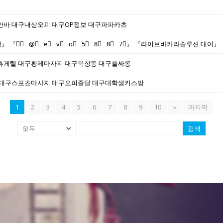
바 대구내상오피 대구OP정보 대구파파카츠
휴게텔 대구황제마사지 대구북창동 대구풀싸롱
 대구스포츠마사지 대구오피즐달 대구대학생키스방
1
2
3
4
5
6
7
8
9
10
»
마지막
검색