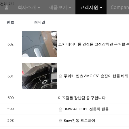
M
S
전체 732
홈
회사소개
제품보기
고객지원
Compa
k
a
i
i
p
번호
썸네일
n
t
m
o
e
c
602
코지 베이비룸 안전문 고정장치만 구매할 
n
o
n
u
t
e
n
푸쉬카 벤츠 AMG C63 손잡이 핸들 바퀴
601
t
600
미끄럼틀 장난감 공 구합니다
599
BMW 4 COUPE 전동차 핸들
598
Bmw전동 오토바이