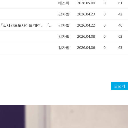
베스차
2026.05.09
0
61
감자밭
2026.04.23
0
43
『바카라API 분양』 『에볼루션사이트 제작』 『ㅌ⃞ @⃞ e⃞ v⃞ o⃞ 5⃞ 8⃞ 8⃞ 7⃞』 『라이브바카라솔루션 대여』 『실시간토토사이트 대여』 『슬롯 사이트 임대』
감자밭
2026.04.22
0
40
감자밭
2026.04.08
0
63
감자밭
2026.04.06
0
63
글쓰기