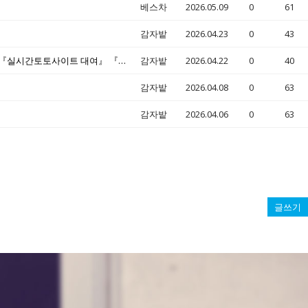
베스차
2026.05.09
0
61
감자밭
2026.04.23
0
43
『바카라API 분양』 『에볼루션사이트 제작』 『ㅌ⃞ @⃞ e⃞ v⃞ o⃞ 5⃞ 8⃞ 8⃞ 7⃞』 『라이브바카라솔루션 대여』 『실시간토토사이트 대여』 『슬롯 사이트 임대』
감자밭
2026.04.22
0
40
감자밭
2026.04.08
0
63
감자밭
2026.04.06
0
63
글쓰기