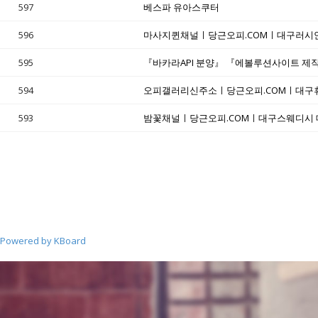
597
베스파 유아스쿠터
596
마사지퀸채널ㅣ당근오피.COMㅣ대구러시안
595
594
오피갤러리신주소ㅣ당근오피.COMㅣ대구
593
밤꽃채널ㅣ당근오피.COMㅣ대구스웨디시
Powered by KBoard