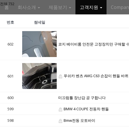
M
S
전체 732
홈
회사소개
제품보기
고객지원
Compa
k
a
i
i
p
번호
썸네일
n
t
m
o
e
c
602
코지 베이비룸 안전문 고정장치만 구매할 
n
o
n
u
t
e
n
푸쉬카 벤츠 AMG C63 손잡이 핸들 바퀴
601
t
600
미끄럼틀 장난감 공 구합니다
599
BMW 4 COUPE 전동차 핸들
598
Bmw전동 오토바이