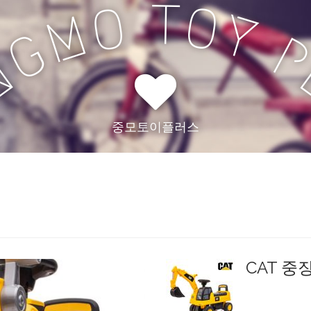
T
O
O
Y
M
G
N
중모토이플러스
CAT 중