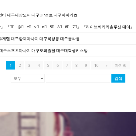
바 대구내상오피 대구OP정보 대구파파카츠
휴게텔 대구황제마사지 대구북창동 대구풀싸롱
 대구스포츠마사지 대구오피즐달 대구대학생키스방
1
2
3
4
5
6
7
8
9
10
»
마지막
검색