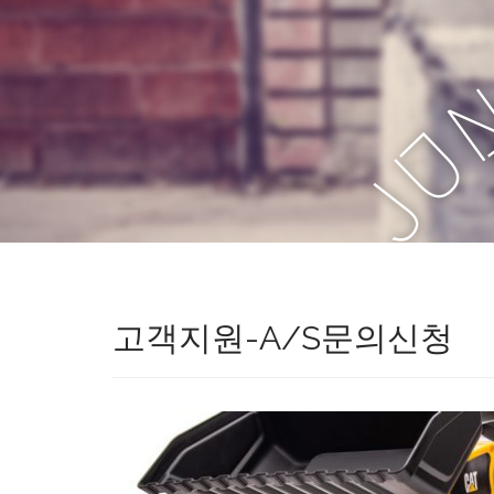
U
J
고객지원-A/S문의신청