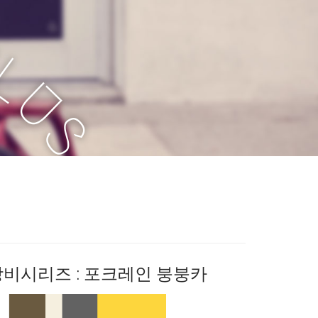
P
L
U
S
장비시리즈 : 포크레인 붕붕카