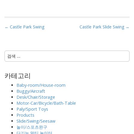
P
← Castle Park Swing
Castle Park Slide Swing →
o
s
t
다
n
음
a
검
색
v
카테고리
:
i
Baby-room/House-room
g
Buggy/Aircraft
a
Desk/Chair/Storage
Motor-Car/Bicycle/Bath-Table
t
Paly/Sport Toys
i
Products
o
Slide/Swing/Seesaw
n
놀이/스포츠완구
다기능 멀티 놀이터