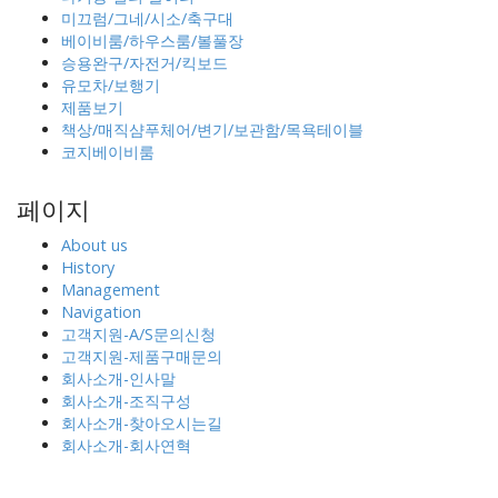
미끄럼/그네/시소/축구대
베이비룸/하우스룸/볼풀장
승용완구/자전거/킥보드
유모차/보행기
제품보기
책상/매직샴푸체어/변기/보관함/목욕테이블
코지베이비룸
페이지
About us
History
Management
Navigation
고객지원-A/S문의신청
고객지원-제품구매문의
회사소개-인사말
회사소개-조직구성
회사소개-찾아오시는길
회사소개-회사연혁