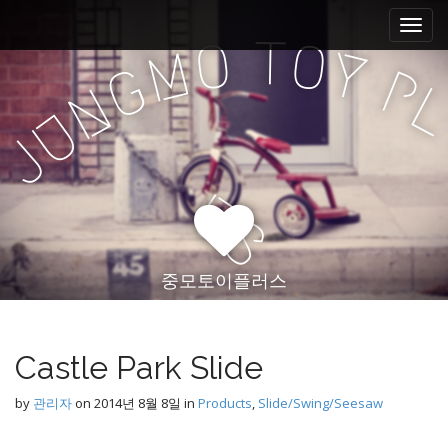
M
S
k
a
T
O
O
M
Y
i
i
G
P
p
n
N
t
m
U
o
e
J
c
n
o
n
u
U
t
S
e
n
t
중모토이플러스
Castle Park Slide
by
관리자
on
2014년 8월 8일
in
Products
,
Slide/Swing/Seesaw