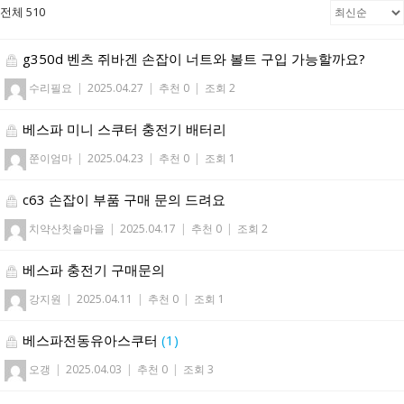
전체 510
g350d 벤츠 쥐바겐 손잡이 너트와 볼트 구입 가능할까요?
수리필요
|
2025.04.27
|
추천 0
|
조회 2
베스파 미니 스쿠터 충전기 배터리
쭌이엄마
|
2025.04.23
|
추천 0
|
조회 1
c63 손잡이 부품 구매 문의 드려요
치약산칫솔마을
|
2025.04.17
|
추천 0
|
조회 2
베스파 충전기 구매문의
강지원
|
2025.04.11
|
추천 0
|
조회 1
베스파전동유아스쿠터
(1)
오갱
|
2025.04.03
|
추천 0
|
조회 3