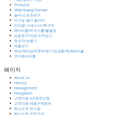
Products
Slide/Swing/Seesaw
놀이/스포츠완구
다기능 멀티 놀이터
미끄럼/그네/시소/축구대
베이비룸/하우스룸/볼풀장
승용완구/자전거/킥보드
유모차/보행기
제품보기
책상/매직샴푸체어/변기/보관함/목욕테이블
코지베이비룸
페이지
About us
History
Management
Navigation
고객지원-A/S문의신청
고객지원-제품구매문의
회사소개-인사말
회사소개-조직구성