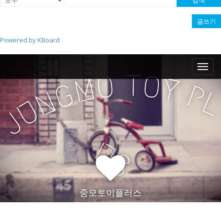
검색
글쓰기
Powered by KBoard
M
S
k
a
T
O
O
M
Y
i
G
i
P
N
p
n
U
t
m
J
o
e
c
n
o
U
n
u
S
t
e
n
t
중모토이플러스