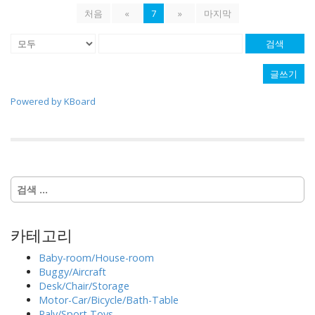
처음
«
7
»
마지막
검색
글쓰기
Powered by KBoard
다
음
검
색
카테고리
:
Baby-room/House-room
Buggy/Aircraft
Desk/Chair/Storage
Motor-Car/Bicycle/Bath-Table
Paly/Sport Toys